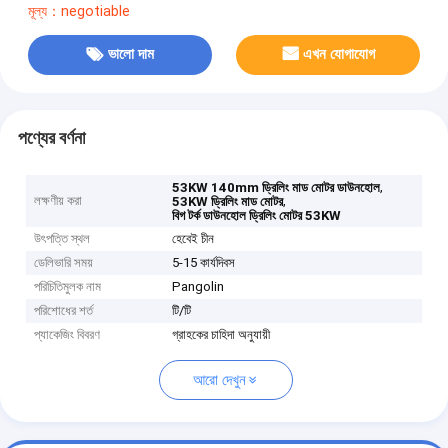
মূল্য：negotiable
ভালো দাম
এখন যোগাযোগ
পণ্যের বর্ণনা
,
53KW 140mm ড্রিলিং মাড মোটর ডাউনহোল
লক্ষণীয় করা
,
53KW ড্রিলিং মাড মোটর
বিগ টর্ক ডাউনহোল ড্রিলিং মোটর 53KW
উৎপত্তি স্থল
হেবেই চীন
ডেলিভারি সময়
5-15 কার্যদিবস
পরিচিতিমুলক নাম
Pangolin
পরিশোধের শর্ত
টি/টি
প্যাকেজিং বিবরণ
গ্রাহকের চাহিদা অনুযায়ী
আরো দেখুন