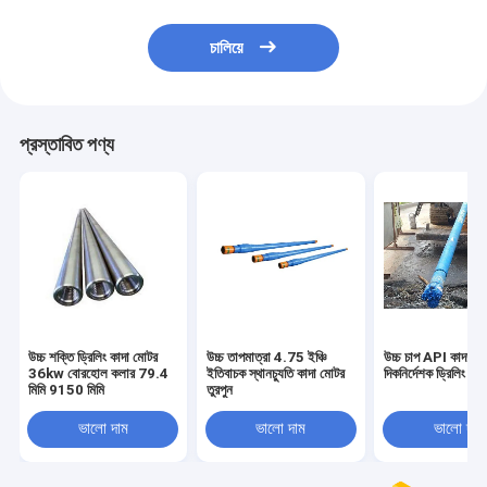
চালিয়ে
প্রস্তাবিত পণ্য
উচ্চ শক্তি ড্রিলিং কাদা মোটর
উচ্চ তাপমাত্রা 4.75 ইঞ্চি
উচ্চ চাপ API কাদা ম
36kw বোরহোল কলার 79.4
ইতিবাচক স্থানচ্যুতি কাদা মোটর
দিকনির্দেশক ড্রিলিং কাস
মিমি 9150 মিমি
তুরপুন
ভালো দাম
ভালো দাম
ভালো দাম