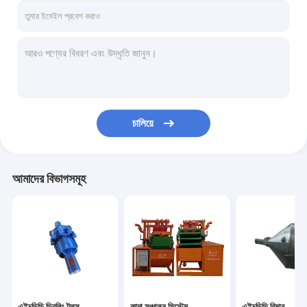
চালিয়ে
আমাদের বিভাগসমূহ
এইচডিডি ড্রিলিং টুলস
কাদা সঞ্চালন সিস্টেম
এইচডিডি রিমার